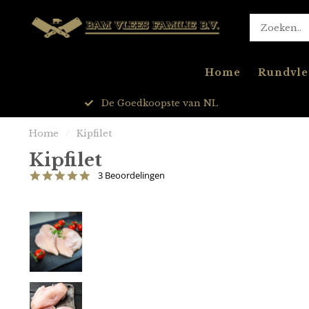
Home
Rundvle
24/7 Bereikbaar
Home
/
Kipfilet
Kipfilet
5.0
3 Beoordelingen
star
rating