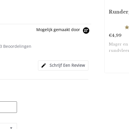
Runder
Mogelijk gemaakt door
€4,99
5.0
Mager en
3 Beoordelingen
star
rundvlees
rating
maken van
Schrijf Een Review