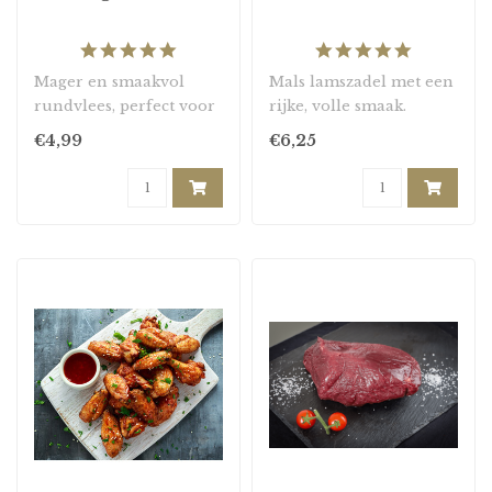
5.0
5.0
star
star
Mager en smaakvol
Mals lamszadel met een
rating
rating
rundvlees, perfect voor
rijke, volle smaak.
het maken van
€4,99
€6,25
gehaktballen en
pastasau..