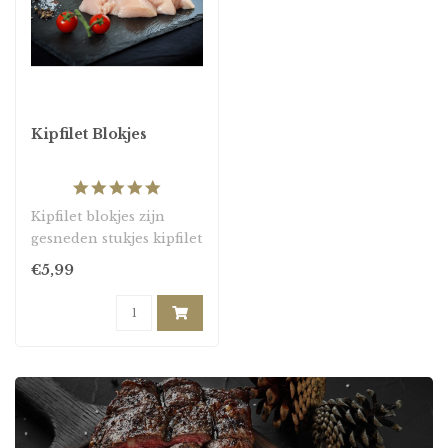
Kipfilet Blokjes
5.0
star
Kipfilet blokjes zijn
rating
gesneden stukjes kipfilet
die perfect zijn om te
€5,99
gebruiken..