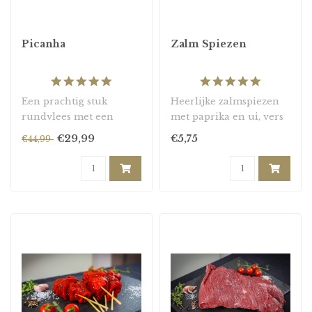
Picanha
Zalm Spiezen
5.0
5.0
star
star
Een prachtig stuk
Heerlijke zalmspiezen
rating
rating
rundvlees met een
met paprika en ui, vers
dikke vetkap, perfect om
geleverd.
€29,99
€5,75
€44,99
te grillen of te ro..