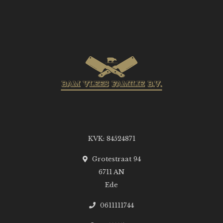
KVK: 84524871
Grotestraat 94
6711 AN
Ede
0611111744