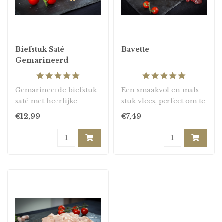
Biefstuk Saté
Bavette
Gemarineerd
5.0
5.0
star
star
Gemarineerde biefstuk
Een smaakvol en mals
rating
rating
saté met heerlijke
stuk vlees, perfect om te
kruiden en specerijen,
grillen of te stoven...
€12,99
€7,49
extra mals en s..