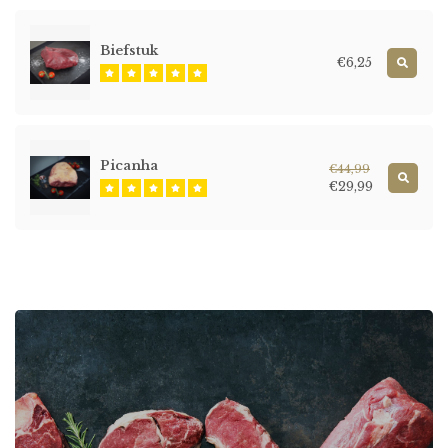
Biefstuk
€6,25
Picanha
€44,99
€29,99