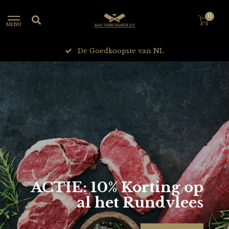
0
MENU
24/7 Bereikbaar
ACTIE: 10% Korting op
al het Rundvlees