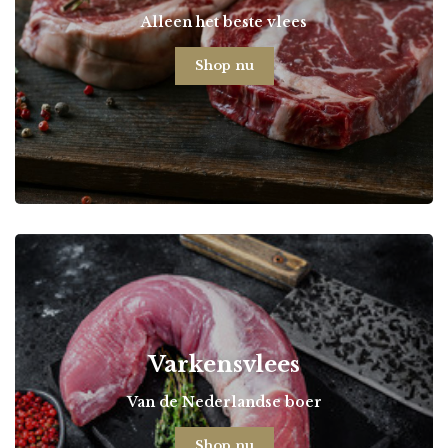
Alleen het beste vlees
Shop nu
Varkensvlees
Van de Nederlandse boer
Shop nu