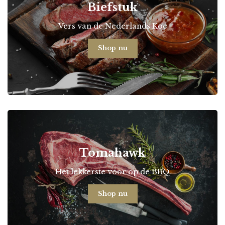
Biefstuk
Vers van de Nederlands Koe
Shop nu
Tomahawk
Het lekkerste voor op de BBQ
Shop nu