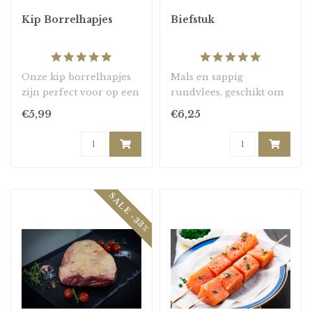
Kip Borrelhapjes
Biefstuk
5.0
5.0
star
star
Onze kip borrelhapjes
Mals en sappig
rating
rating
zijn perfect voor op een
rundvlees, geschikt om
feestje. De kipkluifjes en
te bakken of te grillen...
€5,99
€6,25
kippen..
SALE -33%