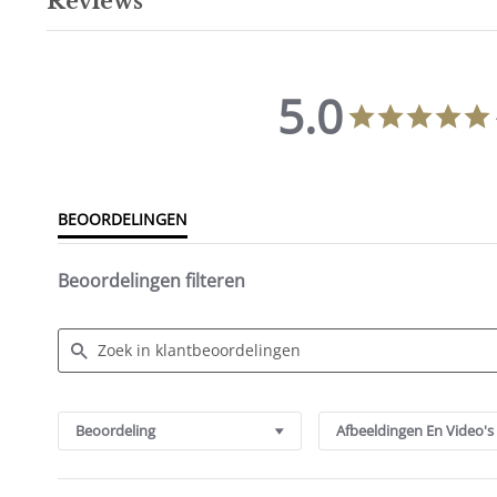
Reviews
5.0
5.0
star
rating
BEOORDELINGEN
Beoordelingen filteren
Search
Reviews
Beoordeling
Afbeeldingen En Video's