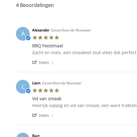
4 Beoordelingen
Alexander
Geverifieerde Reviewer
A
5.0
star
BBQ Feestmaal
rating
Review
review
Zacht en mals, een smaakvol stuk vlees dat perfect 
by
stating
'
Alexander
BBQ
Delen
Share
on
Feestmaal
Review
20
by
Jul
Alexander
2023
Liam
Geverifieerde Reviewer
L
on
5.0
20
star
Jul
Vol van smaak
rating
2023
Review
review
Heerlijk sappig en vol van smaak, een ware traktati
by
stating
'
Liam
Vol
Delen
Share
on
van
Review
17
smaak
by
Jul
Liam
2023
Bart