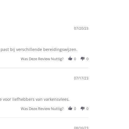
07/20/23
past bij verschillende bereidingswijzen.
Was Deze Review Nuttig?
0
0
07/17/23
e voor liefhebbers van varkensvlees.
Was Deze Review Nuttig?
0
0
08/16/23