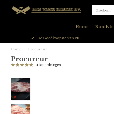
Home
Rundvle
24/7 Bereikbaar
Home
/
Procureur
Procureur
5.0
4 Beoordelingen
star
rating