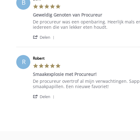
B
on
5.0
17
star
Jul
Geweldig Genoten van Procureur
rating
2023
Review
review
De procureur was een openbaring. Heerlijk mals e
by
stating
iedereen die van lekker eten houdt.
Bart
Geweldig
'
on
Genoten
Delen
Share
16
van
Review
Aug
Procureur
by
2023
Bart
Robert
R
on
5.0
16
star
Aug
Smaakexplosie met Procureur!
rating
2023
Review
review
De procureur overtrof al mijn verwachtingen. Sappi
by
stating
smaakpapillen. Een nieuwe favoriet!
Robert
Smaakexplosie
'
on
met
Delen
Share
16
Procureur!
Review
Aug
by
2023
Robert
on
16
Aug
2023