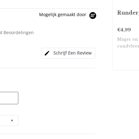
Runder
Mogelijk gemaakt door
5.0
€4,99
4 Beoordelingen
star
Mager en
rating
rundvlees
Schrijf Een Review
maken van