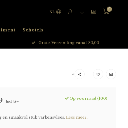
0
NL
timent
Schotels
Gratis Verzending vanaf 80,00
Op voorraad (100)
9
Incl. btw
g en smaakvol stuk varkensvlees.
Lees meer..