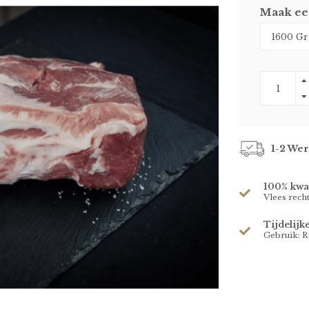
Maak ee
1-2 We
100% kwal
Vlees rech
Tijdelijk
Gebruik: 