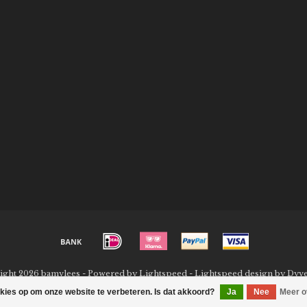
ight 2026 bamvlees - Powered by
Lightspeed
-
Lightspeed design
by
Dyv
okies op om onze website te verbeteren. Is dat akkoord?
Ja
Nee
Meer o