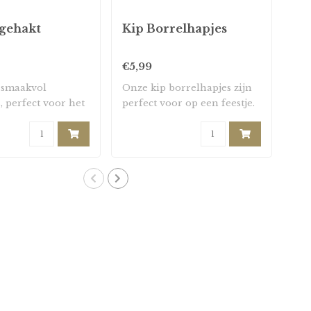
gehakt
Kip Borrelhapjes
La
€5,99
€6
 smaakvol
Onze kip borrelhapjes zijn
Mal
, perfect voor het
perfect voor op een feestje.
rij
 geha..
De k..