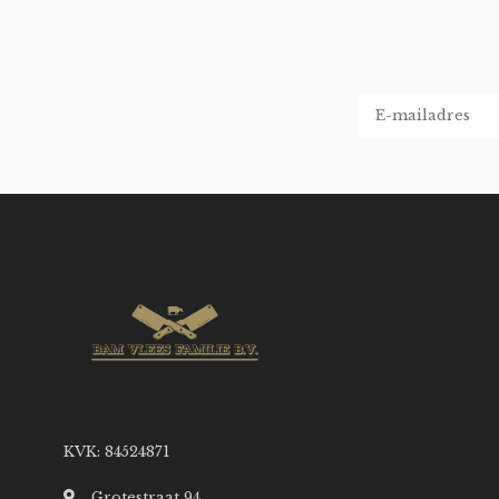
KVK: 84524871
Grotestraat 94