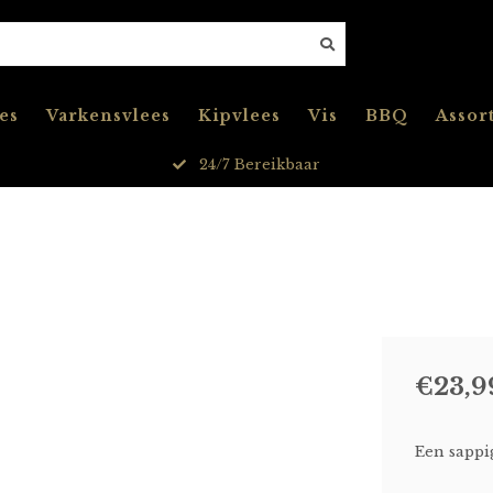
es
Varkensvlees
Kipvlees
Vis
BBQ
Assor
Gratis Verzending vanaf 80,00
€23,9
Een sappi