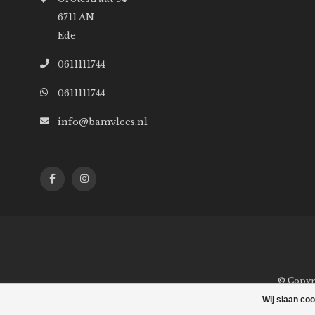
6711 AN
Ede
0611111744
0611111744
info@bamvlees.nl
© Copyr
Wij slaan co