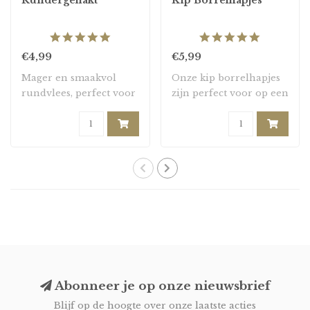
5.0
5.0
star
star
€4,99
€5,99
rating
rating
Mager en smaakvol
Onze kip borrelhapjes
rundvlees, perfect voor
zijn perfect voor op een
het maken van geha..
feestje. De k..
Abonneer je op onze nieuwsbrief
Blijf op de hoogte over onze laatste acties