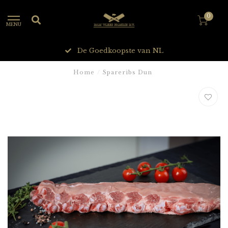
0
MENU
De Goedkoopste van NL
Home
/
Spareribs Dun