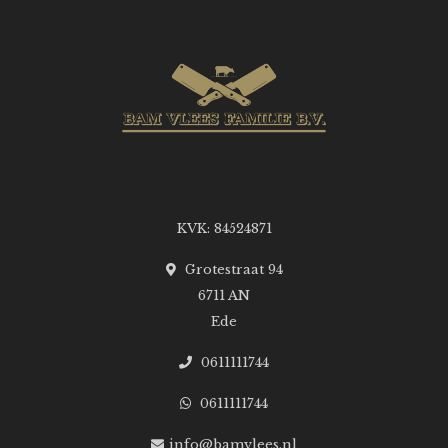
KVK: 84524871
Grotestraat 94
6711 AN
Ede
0611111744
0611111744
info@bamvlees.nl