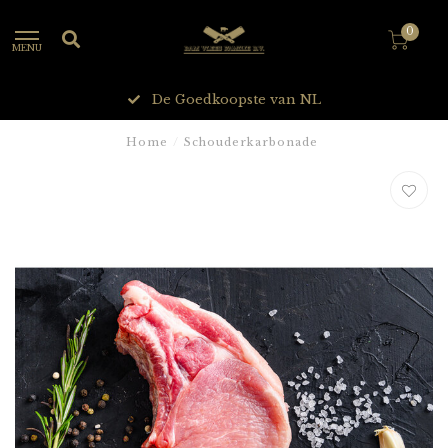
0
MENU
De Goedkoopste van NL
Home
/
Schouderkarbonade