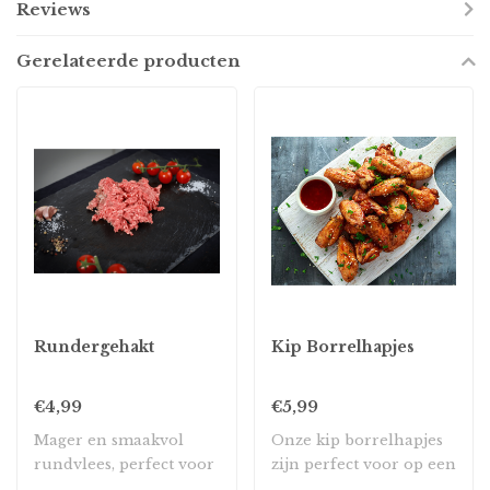
Reviews
Gerelateerde producten
Rundergehakt
Kip Borrelhapjes
€4,99
€5,99
Mager en smaakvol
Onze kip borrelhapjes
rundvlees, perfect voor
zijn perfect voor op een
het maken van geha..
feestje. De k..