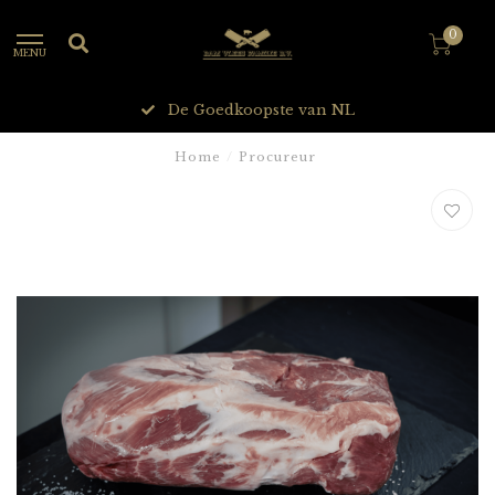
0
MENU
De Goedkoopste van NL
Home
/
Procureur