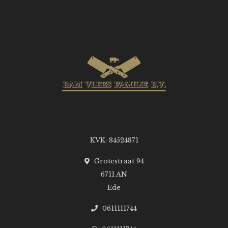
KVK: 84524871
Grotestraat 94
6711 AN
Ede
0611111744