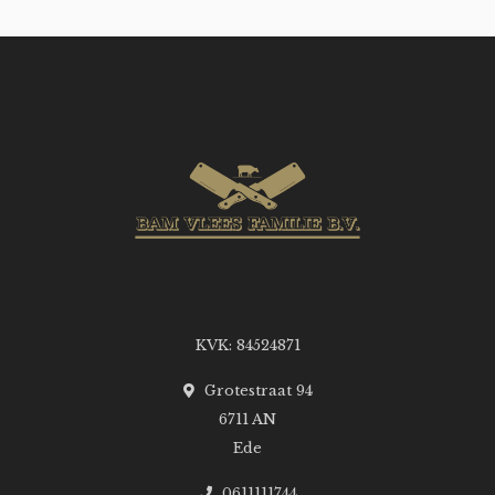
KVK: 84524871
Grotestraat 94
6711 AN
Ede
0611111744