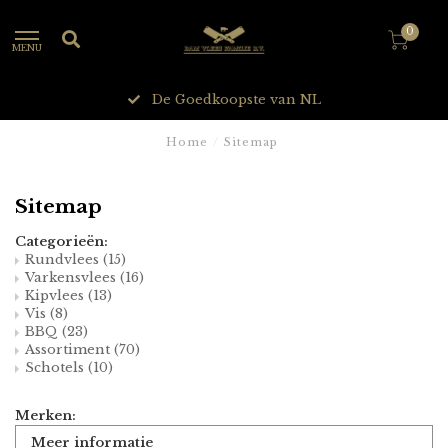
0
MENU
De Goedkoopste van NL
Home
/
Sitemap
Sitemap
Categorieën:
Rundvlees
(15)
Varkensvlees
(16)
Kipvlees
(13)
Vis
(8)
BBQ
(23)
Assortiment
(70)
Schotels
(10)
Merken:
Meer informatie